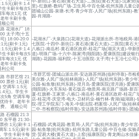
中-新街口-黄石港(黄石大道)-二医院(黄石大道)-沈家营(
1.5元(刷卡:1.4
里)-红旗桥-数码广场-卫生局-中百仓储-杭州东路儿童公园
学生卡刷卡每次5
团城山公园-泉塘-长湾-青少年宫-人民广场(杭州东路)-教
调车每次1元 优
园-肖湖路-
、老年卡刷卡免
通顺公司
路 花湖水厂 18:
0:00 太子湾(十五
) 18:00-20:0
-花湖水厂-大泉路口(花湖大道)-花湖派出所-市地税局-
:1元(刷卡:1元)
七医院-十四中-新街口-黄石港(黄石大道)-二医院(黄石大道
1.5元(刷卡:1.4
八栋口-南岳村-黄石港区政府-桂花广场(湖滨大道)-华新
学生卡刷卡每次5
道)-明珠广场-十六中-陈家湾(颐阳路)-爱康医院(建设银行
调车每次1元 优
湖路)-花园路-福利院-十五冶医院-太子湾(十五冶七公司)
、老年卡刷卡免
通利公司
-市群艺馆-团城山派出所-安达路苏州路(临时停靠)-市检察
路 市群艺馆 21:
美尔雅-人民广场(桂林南路)-人民广场(杭州东路)-青少年
3:00 票价:1元(刷
公园-鲇鱼墩(杭州东路)-澄月岛-爱康医院(澄月路)-爱康
) 空调车:1.5元
(颐阳路)-火车东站-黄石饭店-物质局-南京路广场路-新
1.4元)。学生卡
厦-红旗桥-王家里-八栋口-南岳村-黄石港区政府-桂花广场
次5角 空调车每
店-桂花湾-庆堂湾-电大-卫材药业-楠竹林-青湖(磁湖路)
 优待卡、老年卡
院-理工学院东门-海关-中级法院-档案馆-人民广场(桂林南
费。 通顺公司
二中-市检察院(临时停靠)-安达路苏州路(临时停靠)-团城
路 石榴园 21:3
00 东平巷 21:30-
0 票价:1元(刷卡:1
-石榴园-武夷花园-教育局-人民广场(杭州东路)-青少年宫
调车:1.5元(刷卡:
园-鲇鱼墩(杭州东路)-杭州东路儿童公园-中百仓储-实验
元)。学生卡刷卡每
货-贸易大楼(黄石大道)-上窑(福康医院)-青龙阁山水佳缘