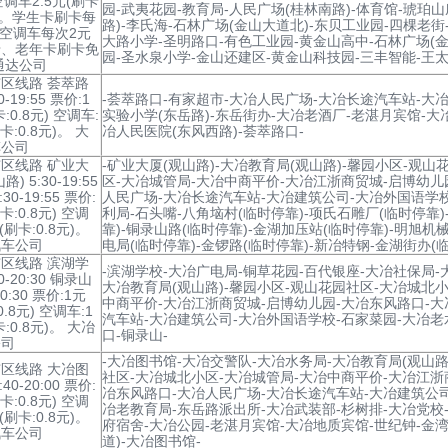
空调车2.5元(刷卡
园-武夷花园-教育局-人民广场(桂林南路)-体育馆-琥珀山
元)。学生卡刷卡每
路)-李氏海-石林广场(金山大道北)-东贝工业园-四棵老街
 空调车每次2元
大路小学-圣明路口-有色工业园-黄金山高中-石林广场(金
卡、老年卡刷卡免
园-圣水泉小学-金山还建区-黄金山科技园-三丰智能-王太
通达公司
区线路 荟萃路
0-19:55 票价:1
-荟萃路口-有家超市-大冶人民广场-大冶长途汽车站-大冶
:0.8元) 空调车:
实验小学(东岳路)-东岳街办-大冶老酒厂-老湛月宾馆-大
卡:0.8元)。 大
冶人民医院(东风西路)-荟萃路口-
车公司
区线路 矿业大
-矿业大厦(观山路)-大冶教育局(观山路)-馨园小区-观山
) 5:30-19:55
区-大冶城管局-大冶中商平价-大冶江浙商贸城-启博幼儿
30-19:55 票价:
人民广场-大冶长途汽车站-大冶建筑公司-大冶外国语学校
卡:0.8元) 空调
利局-石头嘴-八角垴村(临时停靠)-项氏石雕厂(临时停靠
(刷卡:0.8元)。
靠)-铜录山路(临时停靠)-金湖加压站(临时停靠)-明旭机
汽车公司
电局(临时停靠)-金锣路(临时停靠)-新冶特钢-金湖街办(临
区线路 滨湖学
-滨湖学校-大冶广电局-铜草花园-百代银座-大冶社保局-
30-20:30 铜录山
大冶教育局(观山路)-馨园小区-观山花园社区-大冶城北小
20:30 票价:1元
中商平价-大冶江浙商贸城-启博幼儿园-大冶东风路口-大
0.8元) 空调车:1
汽车站-大冶建筑公司-大冶外国语学校-石家菜园-大冶老
:0.8元)。 大冶
口-铜录山-
公司
-大冶图书馆-大冶交警队-大冶水务局-大冶教育局(观山路
区线路 大冶图
社区-大冶城北小区-大冶城管局-大冶中商平价-大冶江浙
40-20:00 票价:
冶东风路口-大冶人民广场-大冶长途汽车站-大冶建筑公司
卡:0.8元) 空调
冶老教育局-东岳路派出所-大冶武装部-杉树排-大冶党校
(刷卡:0.8元)。
府宿舍-大冶公园-老湛月宾馆-大冶地质宾馆-世纪钟-金
汽车公司
道)-大冶图书馆-