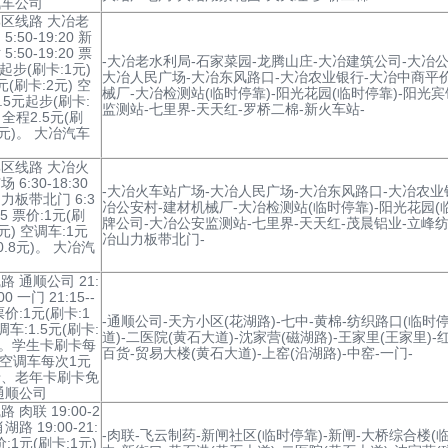
汽车公司
区线路 大冶老
5:50-19:20 新
5:50-19:20 票
-大冶老水利局-石家菜园-龙腾山庄-大冶建筑公司-大冶公
起步(刷卡:1元)
大冶人民广场-大冶东风路口-大冶农业银行-大冶中商平价
(刷卡:2元) 空
械厂-大冶检测站(临时停靠)-阳光花园(临时停靠)-阳光
.5元起步(刷卡:
监测站-七里界-天天红-罗桥二棉-新火车站-
) 全程2.5元(刷
5元)。 大冶汽车
区线路 大冶火
 6:30-18:30
-大冶火车站广场-大冶人民广场-大冶东风路口-大冶农业
力板带北门 6:3
冶公安村-建材机械厂-大冶检测站(临时停靠)-阳光花园(
:05 票价:1元(刷
牌公司-大冶公安监测站-七里界-天天红-茂晨铝业-立峰纺
8元) 空调车:1元
冶山力板带北门-
0.8元)。 大冶汽
司
路 通顺公司 21:
:00 一门 21:15--
 票价:1元(刷卡:1
-通顺公司-天方小区(花湖路)-七中-黄棉-纺织路口(临时停
调车:1.5元(刷卡:
道)-二医院(黄石大道)-沈家营(磁湖路)-王家里(王家里)
元)。学生卡刷卡每
百货-贸易大楼(黄石大道)-上窑(沿湖路)-中窑-一门-
 空调车每次1元
卡、老年卡刷卡免
通顺公司
 肉联 19:00-2
肖湖路 19:00-21:
-肉联-飞云制药-新闸社区(临时停靠)-新闸-大桥综合楼(
价:1元(刷卡:1元)