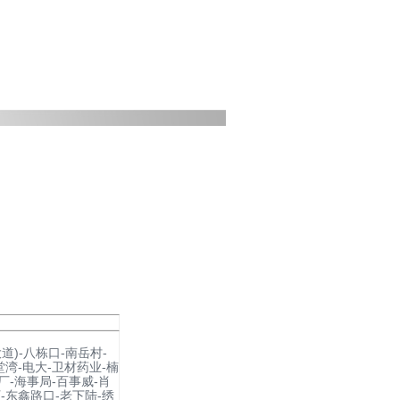
道)-八栋口-南岳村-
堂湾-电大-卫材药业-楠
厂-海事局-百事威-肖
-东鑫路口-老下陆-绣