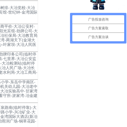
树排-大冶党校-大冶
宾馆-世纪钟-金湾国际
广告投放咨询
商平价-大冶公安村-
广告方案索取
-阳光宾馆-劲牌公司-大
大冶社保局-大冶教育局
广告方案洽谈
家湾-两湖天下(金湖大
心-叶家坝-大冶人民医
-劲牌印务公司(临时停
局-七里界-大冶公安监
-大冶检测站(临时停
大冶人民广场-大冶长
老水利局-大冶工商局-
路小学-东岳中学南区-
冶机关幼儿园-大冶老中
-大冶实验高中-甘家湾
看守所-淤家湾-冶金建
石泉路南(临时停靠)-大
华路小学-兴冶矿业-大
-金湾国际大酒店(新冶
冶雨润广场-铜草花园-