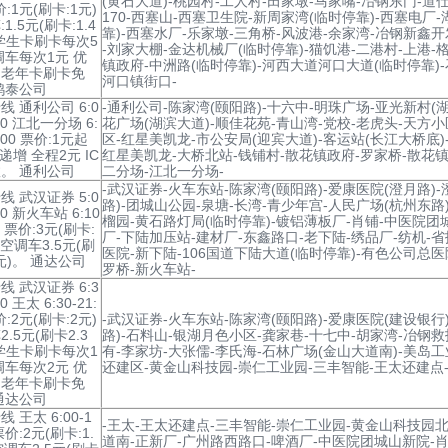
(黄石大道)-桃园村-工人村-田家墩-马家嘴-冶钢东门-道
价:1元(刷卡:1元)
170-西塞山-西塞卫生院-新周家湾(临时停靠)-西塞电厂
1.5元(刷卡:1.4
靠)-西塞水厂-乐家墩-三角桥-风波港-余家湾-冶钢新鑫
学生卡刷卡每次5
-刘家大棚-金达机械厂(临时停靠)-猫饥港-二港村-上港-
调车每次1元 优
镇政府-中洲路(临时停靠)-河西大道河口大道(临时停靠)
、老年卡刷卡免
河口镇街口-
鸿泰公司
线 通利公司 6:0
-通利公司-陈家湾(颐阳路)-十六中-明珠广场-亚光新村(
:00 江北一分场 6:
花广场(湖滨大道)-顺佳花苑-青山湾-党校-老虎头-天方小
8:00 票价:1元起
区-红星美凯龙-市公安局(迎宾大道)-客运站(长江大桥底)
递增 全程2元 IC
红星美凯龙-大桥北站-钱铺村-散花镇政府-罗家桥-散花镇
。 通利公司
二分场-江北一分场-
-武汉证券-火车东站-陈家湾(颐阳路)-爱康医院(澄月路)-
线 武汉证券 5:0
路)-团城山公园-泉塘-长湾-青少年宫-人民广场(杭州东路
:30 新火车站 6:10
榴园-黄石路灯局(临时停靠)-镀铝薄板厂-肖铺-中医院团
30 票价:3元(刷卡:
厂-下陆加压站-建材厂-东鑫路口-老下陆-绣品厂-纺机-
，空调车3.5元(刷
医院-新下陆-106国道下陆大道(临时停靠)-有色公司总医
4元)。 通达公司
罗桥-新火车站-
线 武汉证券 6:3
00 王太 6:30-21:
价:2元(刷卡:2元)
-武汉证券-火车东站-陈家湾(颐阳路)-爱康医院(建设银行
.5元(刷卡2.3
路)-石料山-银湖月色小区-龚家巷-十七中-胡家湾-冶钢救
学生卡刷卡每次1
有-李家坊-大张儒-李氏海-石林广场(金山大道南)-美岛
调车每次2元 优
还建区-黄金山科技园-崇仁工业园-三丰智能-王太还建点-
、老年卡刷卡免
通达公司
 王太 6:00-1
-王太-王太还建点-三丰智能-崇仁工业园-黄金山科技园北
 票价:2元(刷卡:1.
道南-正新厂-广州路西路口-啤酒厂-中医院团城山新院-肖