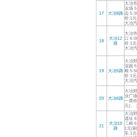
大冶市
业场 5
17
大冶8路
边 5:
价:1元
大冶
大冶市
大冶12
口 6:
18
路
价:1元
大冶
大冶郊
业园 5:
19
大冶5路
粮 5:5
价:1元
大冶
大冶郊
业广场 
20
大冶6路
一票价:
元)。
大冶郊
遗址 6
大冶10
二棉 6:
21
路
1元(刷
车:1元