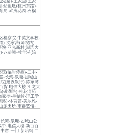
磁湖路)-王家里(王家
-鲇鱼墩(杭州东路)-
育局-武夷花园-石榴
港区检察院-中英文学校-
)-沈家营(师院路)-
医院-亚光新村(湖滨大
)-八卦嘴-牧羊湖(沿
-
院(临时停靠)-二中-
宫-长湾-泉塘-团城山
医院(建设银行)-陈家湾
百百货-电信大楼-汇龙大
(磁湖路)-桂花湾药
-饶家垄-皇姑岭-理工学
路)-体育馆-美尔雅-
山派出所-市群艺馆-
-长湾-泉塘-团城山公
高中-电信大楼-新百百
-中窑-一门-新冶钢-二