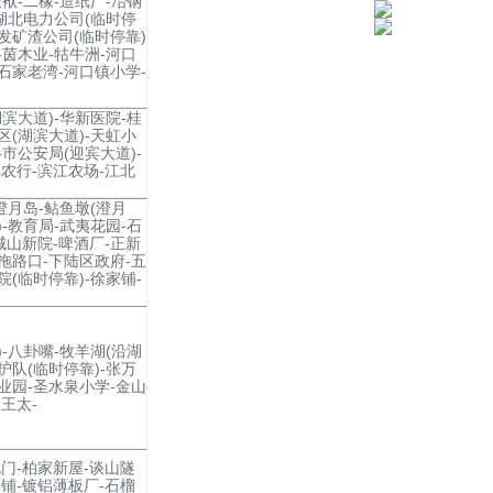
仕袱-二橡-造纸厂-冶钢
-湖北电力公司(临时停
开发矿渣公司(临时停靠)
格茵木业-牯牛洲-河口
-石家老湾-河口镇小学-
湖滨大道)-华新医院-桂
区(湖滨大道)-天虹小
-市公安局(迎宾大道)-
农行-滨江农场-江北
澄月岛-鲇鱼墩(澄月
)-教育局-武夷花园-石
城山新院-啤酒厂-正新
省拖路口-下陆区政府-五
院(临时停靠)-徐家铺-
)-八卦嘴-牧羊湖(沿湖
护队(临时停靠)-张万
工业园-圣水泉小学-金山
王太-
门-柏家新屋-谈山隧
铺-镀铝薄板厂-石榴