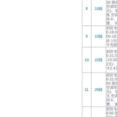
30 票
空调车:
8
10路
元)。
角 空
待卡
费。 
郊区专
0-18
9
19路
00-1
步 1元
卡无效
郊区专
0-21
10
22路
-23:
2元)
卡2.
郊区专
0-21:
00 票
空调车2
11
28路
元)。
元 空
待卡
费。 
郊区专线
8:00