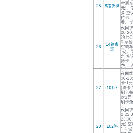
空调车:
25
8路夜班
元)。
角 空
待卡
费。 
夜间线
00-2
冶七公司
0 票价
14路夜
26
空调车:
班
元)。
角 空
待卡
费。 
夜间线
00-2
卡:1元
27
101路
(刷卡:
刷卡每
次1元
刷卡免
夜间线
0-23:
23:0
元) 空
28
102路
1.4