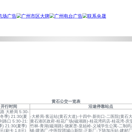
黄石
公交一览表
开行时间
沿途停靠站点
 大桥局 5:30-
(冬季) 21:30(夏
-大桥局-客运站(黄石大道)-十四中-新街口-二医院(黄石大
利路口 5:30-21:
黄石港区政府-桂花广场(磁湖路)-桂花湾药店-桂花湾-庆
季) 21:30(夏季)
竹林-青湖(磁湖路)-饶家垄-皇姑岭-义城学生公寓-二制药
元(刷卡:1.8元)
铺-啤酒厂-中医院团城山新院-正新厂-下陆加压站-建材厂