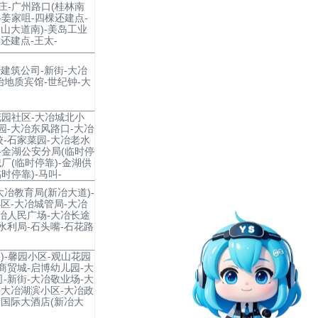
庄-广州路口(桂林南
-姜家咀-四棵还建点-
山大道南)-美岛工业
还建点-王太-
建筑公司-新街-大冶
冶地质宾馆-世纪钟-大
花园社区-大冶城北小
园-大冶东风路口-大冶
-石家菜园-大冶老水
)-金湖公安分局(临时停
械厂(临时停靠)-金湖供
时停靠)-马叫-
大冶教育局(新冶大道)-
区-大冶城管局-大冶
冶人民广场-大冶长途
水利局-石头嘴-石花路
)-馨园小区-观山花园
商贸城-启博幼儿园-大
-新街-大冶敬业场-大
-大冶湖滨小区-大冶政
湾国际大酒店(新冶大