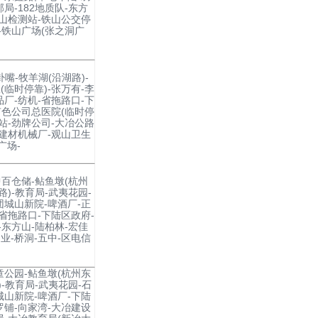
局-182地质队-东方
铁山检测站-铁山公交停
-铁山广场(张之洞广
卦嘴-牧羊湖(沿湖路)-
(临时停靠)-张万有-李
品厂-纺机-省拖路口-下
-有色公司总医院(临时停
测站-劲牌公司-大冶公路
-建材机械厂-观山卫生
广场-
中百仓储-鲇鱼墩(杭州
路)-教育局-武夷花园-
团城山新院-啤酒厂-正
-省拖路口-下陆区政府-
-东方山-陆柏林-宏佳
业-桥洞-五中-区电信
童公园-鲇鱼墩(杭州东
)-教育局-武夷花园-石
城山新院-啤酒厂-下陆
罗铺-向家湾-大冶建设