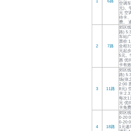
1
6路
空调车2
元)。
元 空
待卡
费。 
郊区线
路) 5:
车站广场
票价:
2
7路
全程3
元起步
5元。
惠 优
卡有效
郊区线
路) 5:
场(张之
2:00
3
11路
8元) 
卡:2
每次1
元 优
卡免费
郊区线
0-20:
0-20
4
18路
1元递