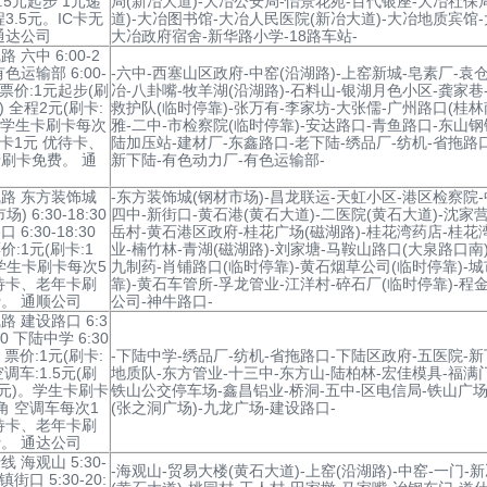
1.5元起步 1元递
局(新冶大道)-大冶公安局-怡景花苑-百代银座-大冶社保
程3.5元。IC卡无
道)-大冶图书馆-大冶人民医院(新冶大道)-大冶地质宾馆
通达公司
大冶政府宿舍-新华路小学-18路车站-
 六中 6:00-2
 有色运输部 6:00-
-六中-西塞山区政府-中窑(沿湖路)-上窑新城-皂素厂-袁仓
0 票价:1元起步(刷
冶-八卦嘴-牧羊湖(沿湖路)-石料山-银湖月色小区-龚家巷
) 全程2元(刷卡:
救护队(临时停靠)-张万有-李家坊-大张儒-广州路口(桂林
。学生卡刷卡每次
雅-二中-市检察院(临时停靠)-安达路口-青鱼路口-东山钢
刷卡1元 优待卡、
陆加压站-建材厂-东鑫路口-老下陆-绣品厂-纺机-省拖路
刷卡免费。 通
新下陆-有色动力厂-有色运输部-
司
路 东方装饰城
-东方装饰城(钢材市场)-昌龙联运-天虹小区-港区检察院
) 6:30-18:30
四中-新街口-黄石港(黄石大道)-二医院(黄石大道)-沈家营
 6:30-18:30
岳村-黄石港区政府-桂花广场(磁湖路)-桂花湾药店-桂花
价:1元(刷卡:1
业-楠竹林-青湖(磁湖路)-刘家塘-马鞍山路口(大泉路口南
学生卡刷卡每次5
九制药-肖铺路口(临时停靠)-黄石烟草公司(临时停靠)-
待卡、老年卡刷
靠)-黄石车管所-孚龙管业-江洋村-碎石厂(临时停靠)-程
。 通顺公司
公司-神牛路口-
路 建设路口 6:3
:00 下陆中学 6:30
00 票价:1元(刷卡:
-下陆中学-绣品厂-纺机-省拖路口-下陆区政府-五医院-新
空调车:1.5元(刷
地质队-东方管业-十三中-东方山-陆柏林-宏佳模具-福满
.4元)。学生卡刷卡
铁山公交停车场-鑫昌铝业-桥洞-五中-区电信局-铁山广场
角 空调车每次1
(张之洞广场)-九龙广场-建设路口-
待卡、老年卡刷
。 通达公司
 海观山 5:30-
-海观山-贸易大楼(黄石大道)-上窑(沿湖路)-中窑-一门-
 镇街口 5:30-20: