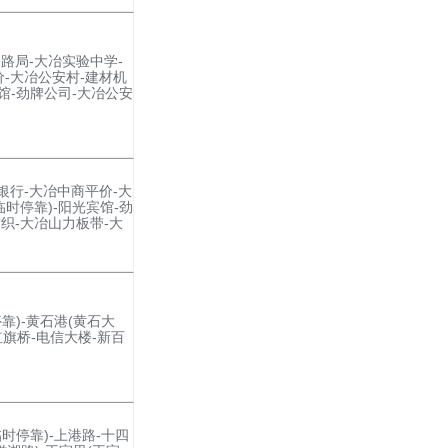
路局-大冶实验中学-
-大冶公安村-建材机
宾馆-劲牌公司-大冶公安
银行-大冶中商平价-大
临时停靠)-阳光宾馆-劲
织-大冶山力板带-大
靠)-黄石港(黄石大
-红旗桥-电信大楼-新百
临时停靠)-上港路-十四