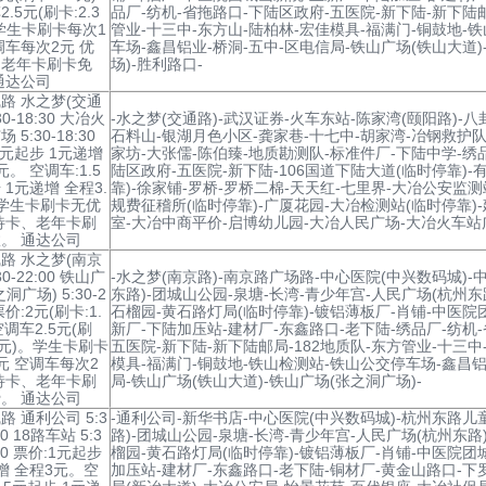
.5元(刷卡:2.3
品厂-纺机-省拖路口-下陆区政府-五医院-新下陆-新下陆邮
学生卡刷卡每次1
管业-十三中-东方山-陆柏林-宏佳模具-福满门-铜鼓地-
调车每次2元 优
车场-鑫昌铝业-桥洞-五中-区电信局-铁山广场(铁山大道)
、老年卡刷卡免
场)-胜利路口-
通达公司
路 水之梦(交通
30-18:30 大冶火
-水之梦(交通路)-武汉证券-火车东站-陈家湾(颐阳路)-八
 5:30-18:30
石料山-银湖月色小区-龚家巷-十七中-胡家湾-冶钢救护队
1元起步 1元递增
家坊-大张儒-陈伯臻-地质勘测队-标准件厂-下陆中学-绣
元。 空调车:1.5
陆区政府-五医院-新下陆-106国道下陆大道(临时停靠)
 1元递增 全程3.
靠)-徐家铺-罗桥-罗桥二棉-天天红-七里界-大冶公安监
学生卡刷卡无优
规费征稽所(临时停靠)-广厦花园-大冶检测站(临时停靠)
待卡、老年卡刷
室-大冶中商平价-启博幼儿园-大冶人民广场-大冶火车站
。 通达公司
路 水之梦(南京
30-22:00 铁山广
-水之梦(南京路)-南京路广场路-中心医院(中兴数码城)-
洞广场) 5:30-2
东路)-团城山公园-泉塘-长湾-青少年宫-人民广场(杭州东
 票价:2元(刷卡:1.
石榴园-黄石路灯局(临时停靠)-镀铝薄板厂-肖铺-中医院
空调车2.5元(刷
新厂-下陆加压站-建材厂-东鑫路口-老下陆-绣品厂-纺机
.3元)。学生卡刷卡
五医院-新下陆-新下陆邮局-182地质队-东方管业-十三中
元 空调车每次2
模具-福满门-铜鼓地-铁山检测站-铁山公交停车场-鑫昌铝
待卡、老年卡刷
局-铁山广场(铁山大道)-铁山广场(张之洞广场)-
。 通达公司
路 通利公司 5:3
-通利公司-新华书店-中心医院(中兴数码城)-杭州东路儿
00 18路车站 5:3
路)-团城山公园-泉塘-长湾-青少年宫-人民广场(杭州东路
:00 票价:1元起步
榴园-黄石路灯局(临时停靠)-镀铝薄板厂-肖铺-中医院团
增 全程3元。空
加压站-建材厂-东鑫路口-老下陆-铜材厂-黄金山路口-下