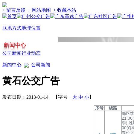
+ 留言反馈
+ 网站地图
+ 收藏本站
联系方式
地理位置
公司新闻
行业动态
新闻中心
公司新闻
黄石公交广告
发布日期：2013-01-14 【字号：
大
中
小
】
序号
线路
郊区线路
21:00
季) 胜
00(冬
票价:2