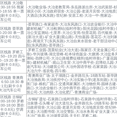
区线路 大冶敬
:30-18:55 熊家
-大冶敬业场-大冶老教育局-东岳路派出所-大冶武装部-杉
30-18:55 单一票
湖滨小区-大冶政府宿舍-大冶公园-老湛月宾馆-大冶地质
(刷卡:0.8元)。
大酒店(东风东路)-世纪林-安居工程-大冶一中-熊家边-
汽车公司
-荟萃路口-有家超市-大冶东风路口-大冶农业银行-大冶中
区线路 荟萃路
建材机械厂-大冶检测站(临时停靠)-阳光花园(临时停靠)
00-20:00 单一票
冶公安监测站-七里界-大冶公安局-怡景花苑-百代银座-
(刷卡:0.8元)。
(新冶大道)-矿业大厦(观山路)-天怡嘉园-莲花芯-大冶刘
汽车公司
道)-两湖天下(东风东路)-大冶自来水宿舍-老干部活动中
院(东风西路)-荟萃路口-
-罗桥工业园-茂晨铝业(大冶大道)-陈家庄-天龙金属公司
区线路 罗桥工
靠)-华兴玻璃-湖北登峰-松本绿色版业-大搪洲-大冶盐务
50--19:20 四斗
测站-劲牌公司-大冶公路规费征稽所(临时停靠)-广厦花园
0--19:20 单一票
靠)-建材机械厂-观山卫生室-大冶中商平价-启博幼儿园-
(刷卡:0.8元)。
途汽车站-大冶建筑公司-大冶外国语学校-石家菜园-大冶
汽车公司
大冶六中-省农电-四斗粮-
-青澳商业广场-太子湖路口-金井路坑头-18路车站-新华
区线路 青澳商
大冶渔政局-大冶疾控中心-大冶实验小学(老东街路)-大
6:50-18:30 单
医门诊-粮机厂路口-交通局家属区-大冶物价局-园林古建
1元(刷卡:0.8
路口-大冶农业银行-大冶中商平价-观山小学路口-大冶市
 大冶汽车公司
筑公司-大冶肉联-大冶化肥厂-青澳商业广场-
区线路 古铜矿
-古铜矿遗址-石泉路口(临时停靠)-石泉路中(临时停靠)-
:00-18:00 罗桥
冶泉塘-石头嘴-矿冶大道坑头-金井路坑头-18路车站-新
00-18:00 票价:
冶政府宿舍-大冶公园-老湛月宾馆-大冶地质宾馆-世纪钟
卡:0.8元) 空调
大道)-大冶图书馆-大冶交警队-大冶水务局-矿业大厦-大
(刷卡:0.8元)。
大冶广电局-大冶湖景花园-天天红-罗桥二棉-