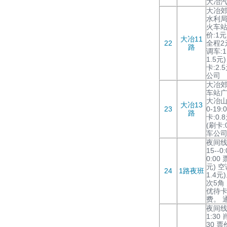
大冶
大冶郊
水利局 
火车站 
价:1元
大冶11
22
全程2元
路
调车:1
1.5元
卡:2.
公司
大冶郊
车站广场
大冶山
大冶13
23
0-19
路
卡:0.
(刷卡:
车公
夜间线
15--0
0:00
元) 空
24
1路夜班
1.4
次5角
优待
费。 
夜间线路
1:30 
30 票