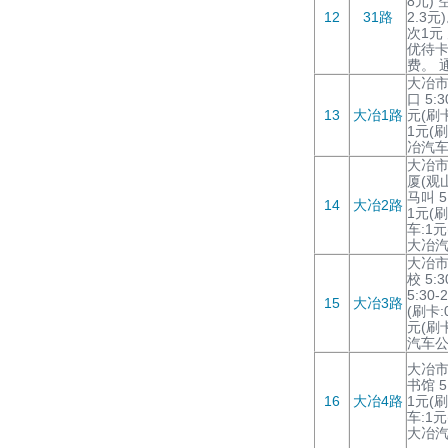
8元) 
12
31路
2.3
次1元
优待
费。 
大冶市
口 5:3
13
大冶1路
元(刷卡
1元(刷
冶汽
大冶市
厦(观山路
马叫 5:
14
大冶2路
1元(刷
车:1元
大冶
大冶市
校 5:
5:30-
15
大冶3路
(刷卡:
元(刷卡
汽车
大冶市
书馆 5:
16
大冶4路
1元(刷
车:1元
大冶