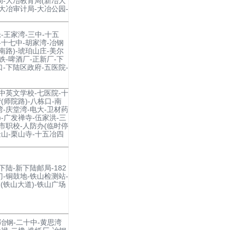
局-大冶教育局(新冶大
-大冶审计局-大冶公园-
-王家湾-三中-十五
-十七中-胡家湾-冶钢
南路)-琥珀山庄-美尔
铁-啤酒厂-正新厂-下
口-下陆区政府-五医院-
-中英文学校-七医院-十
(师院路)-八栋口-南
湾-庆堂湾-电大-卫材药
)-广发禅寺-伍家洪-三
城市职校-人防办(临时停
金山-栗山寺-十五冶四
下陆-新下陆邮局-182
门-铜鼓地-铁山检测站-
(铁山大道)-铁山广场
新冶钢-二十中-黄思湾