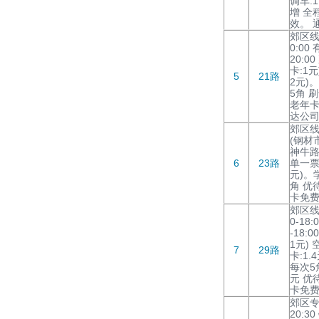
调车:
增 全
效。 
郊区线路
0:00
20:0
卡:1元
5
21路
2元)
5角 
老年卡
达公
郊区线
(钢材市场
神牛路口
6
23路
单一票
元)。
角 优
卡免费
郊区线
0-18
-18:
1元) 
7
29路
卡:1
每次5
元 优
卡免费
郊区专线
20:30