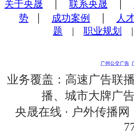
|
|
关于央晟
联系央晟
|
|
势
成功案例
人
题
|
职业规划
广州公交广告
业务覆盖：高速广告联播
播、城市大牌广
央晟在线 · 户外传播网 
7