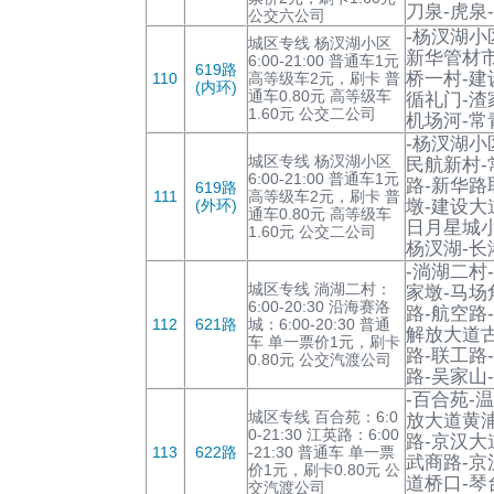
刀泉-虎泉
公交六公司
-杨汊湖小
城区专线 杨汊湖小区
新华管材市
6:00-21:00 普通车1元
619路
桥一村-建
110
高等级车2元，刷卡 普
(内环)
通车0.80元 高等级车
循礼门-渣
1.60元 公交二公司
机场河-常
-杨汊湖小
城区专线 杨汊湖小区
民航新村-
6:00-21:00 普通车1元
路-新华路
619路
111
高等级车2元，刷卡 普
(外环)
墩-建设大
通车0.80元 高等级车
日月星城小
1.60元 公交二公司
杨汊湖-长
-淌湖二村
城区专线 淌湖二村：
家墩-马场
6:00-20:30 沿海赛洛
路-航空路
112
621路
城：6:00-20:30 普通
解放大道古
车 单一票价1元，刷卡
路-联工路
0.80元 公交汽渡公司
路-吴家山
-百合苑-
城区专线 百合苑：6:0
放大道黄浦
0-21:30 江英路：6:00
路-京汉大
113
622路
-21:30 普通车 单一票
武商路-京
价1元，刷卡0.80元 公
道桥口-琴
交汽渡公司