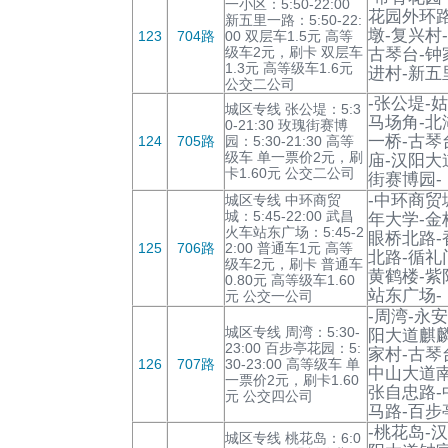
一小区：5:50-22:00
花园外环路
新五里一路：5:50-22:
墩-复兴村
123
704路
00 双层车1.5元 高等
级车2元，刷卡 双层车
古琴台-钟
1.3元 高等级车1.6元
进村-新五
公交二公司
-张公堤-
城区专线 张公堤：5:3
马场角-北
0-21:30 玫瑰街赛博
一桥-古琴
124
705路
园：5:30-21:30 高等
级车 单一票价2元，刷
庙-汉阳大
卡1.60元 公交二公司
街赛博园-
-中环商贸
城区专线 中环商贸
城：5:45-22:00 武昌
年大学-金
火车站东广场：5:45-2
眼桥北路-
125
706路
2:00 普通车1元 高等
北路-循礼
级车2元，刷卡 普通车
黄鹤楼-紫
0.80元 高等级车1.60
站东广场-
元 公交一公司
-周湾-永
城区专线 周湾：5:30-
阳大道麒麟
23:00 百步亭花园：5:
家村-古琴
126
707路
30-23:00 高等级车 单
中山大道南
一票价2元，刷卡1.60
张自忠路-
元 公交四公司
马路-百步
-桃花岛-
城区专线 桃花岛：6:0