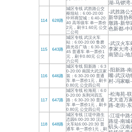
湖-马锣湾
城区专线 武胜路公交
-武胜路公
枢纽站：6:00-20:00
新华路协和
中环商贸城：6:40-20:
114
628路
40 高等级车 单一票价
墩路-新华
2元，刷卡1.60元 公交
色新都-中
二公司
城区专线 武汉火车
站：6:00-20:00 鲁磨
-武汉火车
路光谷广场：6:30-20:
李家大湾-
115
643路
45 普通车 单一票价1
南望山-地
元，刷卡0.80元 公交
六公司
城区专线 阳新路：6:3
-阳新路-
0-20:00 南国大武汉家
嘴-武汉动
116
646路
装：6:30-20:00 普通
车 单一票价1元，刷卡
村-冯家畈
0.80元 公交四公司
城区专线 松海苑：6:0
-松海苑-
0-20:00 东荆河四五
龙大道万家
117
647路
路：6:30-20:30 普通
车 单一票价1元，刷卡
路-老街-
0.80元 公交四公司
城区专线 江堤中路生
-江堤中路
态园6:00-20:30 汉口
路堤-南城
118
648路
火车站6:00-20:30 普
矶头-汉南
通车 单一票价1元，刷