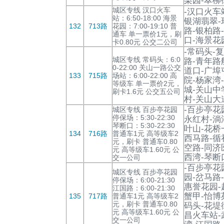
梨园-翠柳
城区专线 汉口火车
-汉口火车
站：6:50-18:00 海景
银湖翡翠-
132
713路
花园：7:00-19:10 普
路-银柏路
通车 单一票价1元，刷
口-海景花
卡0.80元 公交二公司
-常码头-
城区专线 常码头：6:0
路-青年路
0-22:00 关山一路公交
道口-广埠
133
715路
场站：6:00-22:00 高
院-杨家湾
等级车 单一票价2元，
城-关山中
刷卡1.6元 公交五公司
村-关山大
-百步亭花
城区专线 百步亭花园
停保场：5:30-22:30
永红村-淌
琴断口：5:30-22:30
叶山-花桥
134
716路
普通车1元 高等级车2
西马路-循
元，刷卡 普通车0.80
空路-同济
元 高等级车1.60元 公
西湾-琴断
交一公司
-百步亭花
城区专线 百步亭花园
园-岔马路
停保场：6:00-21:30
惠誉花园-
江国路：6:00-21:30
蟹甲-怡博
135
717路
普通车1元 高等级车2
元，刷卡 普通车0.80
码头-花堤
元 高等级车1.60元 公
昌火车站-
交一公司