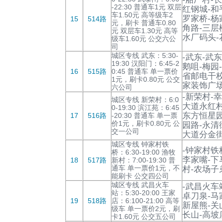
-22:30 普通车1元 双层
红钢城-和
车1.50元 高等级车2
罗家桥-杨
15
514路
元，刷卡 普通车0.80
角路-三层
元 双层车1.30元 高等
水厂码头-
级车1.60元 公交六公
司
城区专线 武东：5:30-
-武东-武
19:30 汉阳门：6:45-2
鹅咀-梅园
16
515路
0:45 普通车 单一票价
省邮电干校
1元，刷卡0.80元 公交
家装饰广场
六公司
-新荣村-
城区专线 新荣村：6:0
大道永红村
0-19:30 滨江苑：6:45
东方恒星园
17
516路
-20:30 普通车 单一票
价1元，刷卡0.80元 公
园路-永清
交一公司
大道分金街
城区专线 钟家村铁
-钟家村铁
桥：6:30-19:00 渔牧
李家嘴-下
18
517路
新村：7:00-19:30 普
通车 单一票价1元，不
村-农场子
能刷卡 公交四公司
城区专线 武昌火车
-武昌火车
站：5:30-20:00 王家
卓刀泉-马
19
518路
店：6:100-21:00 高等
新屋熊-关
级车 单一票价2元，刷
长山-高坡
卡1.60元 公交五公司