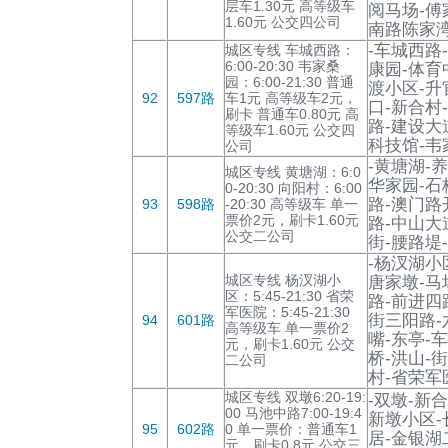
层车1.30元 高等级车
阅马场-傅
1.60元 公交四公司
南路陈家湾
-车城西路
城区专线 车城西路：
6:00-20:30 韦家桑
康园-体育
园：6:00-21:30 普通
渡小区-升
92
597路
车1元 高等级车2元，
口-新合村
刷卡 普通车0.80元 高
路-建设大
等级车1.60元 公交四
科技馆-韦
公司
-黄塘湖-
城区专线 黄塘湖：6:0
华家园-石
0-20:30 向阳村：6:00
路-澳门路
93
598路
-20:30 高等级车 单一
票价2元，刷卡1.60元
路-中山大
公交二公司
街-腰路堤
-杨汊湖小
城区专线 杨汊湖小
唐家墩-马
区：5:45-21:30 省荣
路-前进四
军医院：5:45-21:30
街三阳路-
94
601路
高等级车 单一票价2
嘴-东亭-
元，刷卡1.60元 公交
桥-洪山-
二公司
村-省荣军
城区专线 双墩6:20-19:
-双墩-新
00 马池中路7:00-19:4
新墩小区-
95
602路
0 单一票价：普通车1
居-金银湖
元，刷卡0.8元 公交三