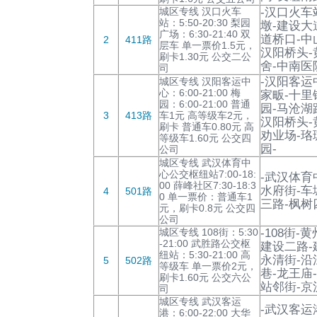
城区专线 汉口火车
-汉口火车
站：5:50-20:30 梨园
墩-建设大
广场：6:30-21:40 双
道桥口-中
2
411路
层车 单一票价1.5元，
汉阳桥头-
刷卡1.30元 公交二公
舍-中南医
司
-汉阳客运
城区专线 汉阳客运中
心：6:00-21:00 梅
家畈-十里
园：6:00-21:00 普通
园-马沧湖
3
413路
车1元 高等级车2元，
汉阳桥头-
刷卡 普通车0.80元 高
劝业场-珞
等级车1.60元 公交四
园-
公司
城区专线 武汉体育中
心公交枢纽站7:00-18:
-武汉体育
00 薛峰社区7:30-18:3
水府街-车
4
501路
0 单一票价：普通车1
三路-枫树
元，刷卡0.8元 公交四
公司
城区专线 108街：5:30
-108街
-21:00 武胜路公交枢
建设二路-
纽站：5:30-21:00 高
永清街-沿
5
502路
等级车 单一票价2元，
巷-龙王庙
刷卡1.60元 公交六公
站邻街-京
司
城区专线 武汉客运
-武汉客运
港：6:00-22:00 大华