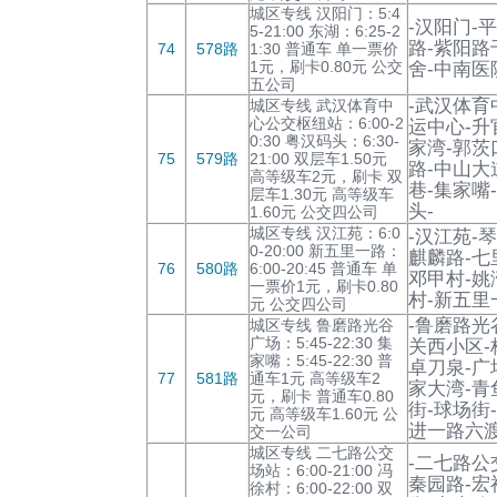
城区专线 汉阳门：5:4
-汉阳门-
5-21:00 东湖：6:25-2
路-紫阳路
74
578路
1:30 普通车 单一票价
1元，刷卡0.80元 公交
舍-中南医
五公司
-武汉体育
城区专线 武汉体育中
心公交枢纽站：6:00-2
运中心-升
0:30 粤汉码头：6:30-
家湾-郭茨
75
579路
21:00 双层车1.50元
路-中山大
高等级车2元，刷卡 双
巷-集家嘴
层车1.30元 高等级车
头-
1.60元 公交四公司
城区专线 汉江苑：6:0
-汉江苑-
0-20:00 新五里一路：
麒麟路-七
76
580路
6:00-20:45 普通车 单
邓甲村-姚
一票价1元，刷卡0.80
村-新五里
元 公交四公司
-鲁磨路光
城区专线 鲁磨路光谷
广场：5:45-22:30 集
关西小区-
家嘴：5:45-22:30 普
卓刀泉-广
77
581路
通车1元 高等级车2
家大湾-青
元，刷卡 普通车0.80
街-球场街
元 高等级车1.60元 公
进一路六渡
交一公司
城区专线 二七路公交
-二七路公
场站：6:00-21:00 冯
秦园路-宏
徐村：6:00-22:00 双