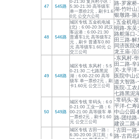
0-21:30 复兴村小区：
路-罗家桥
47
545路
5:30-21:30 高等级车
湖-竹叶山
单一票价2元，刷卡1.6
银墩路-振
0元 公交六公司
-五金机电
城区专线 五金机电城
(北)：6:00-20:30 武汉
明路-东吴
客运港：6:00-21:30
路舵落口-
48
546路
普通车1元 高等级车2
田三路-解
元，刷卡 普通车0.80
同济医院体
元 高等级车1.60元 公
龙王庙-沿
交三公司
-东风村-
田二路-辛
城区专线 东风村：5:5
关-太平洋
0-21:30 二七路黑泥
医院中山公
49
548路
湖：6:00-22:00 高等
级车 单一票价2元，刷
道大智路-
卡1.60元 公交三公司
医院-工农
七路黑泥湖
-常码头-
城区专线 常码头：6:0
平洋-仁寿
0-21:00 工业一路：6:
中山公园-
50
549路
00-21:00 高等级车 单
一票价2元，刷卡1.60
路-团结路
元 公交三公司
建设二路-
城区专线 古田一路：
-古田一路
6:30-20:00 滨江苑：6:
路-古四北