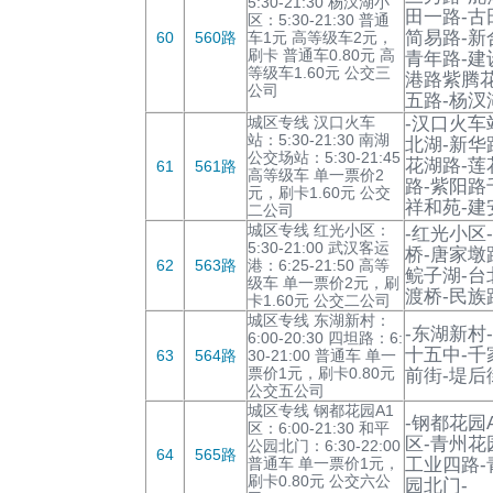
5:30-21:30 杨汊湖小
田一路-古
区：5:30-21:30 普通
简易路-新
60
560路
车1元 高等级车2元，
刷卡 普通车0.80元 高
青年路-建
等级车1.60元 公交三
港路紫腾花
公司
五路-杨汊
城区专线 汉口火车
-汉口火车
站：5:30-21:30 南湖
北湖-新华
公交场站：5:30-21:45
花湖路-莲
61
561路
高等级车 单一票价2
路-紫阳路
元，刷卡1.60元 公交
祥和苑-建
二公司
城区专线 红光小区：
-红光小区
5:30-21:00 武汉客运
桥-唐家墩
62
563路
港：6:25-21:50 高等
鲩子湖-台
级车 单一票价2元，刷
渡桥-民族
卡1.60元 公交二公司
城区专线 东湖新村：
-东湖新村
6:00-20:30 四坦路：6:
十五中-千
63
564路
30-21:00 普通车 单一
票价1元，刷卡0.80元
前街-堤后
公交五公司
城区专线 钢都花园A1
-钢都花园
区：6:00-21:30 和平
区-青州花园
公园北门：6:30-22:00
64
565路
普通车 单一票价1元，
工业四路-
刷卡0.80元 公交六公
园北门-