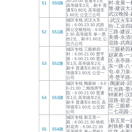
30-20:00 普通车1元
村-发展一
51
550路
高等级车2元，刷卡 普
墩-建设大
通车0.80元 高等级车
武汉晚报-
1.60元 公交三公司
城区专线 武汉火车
-武汉火车
站：6:00-23:30 武胜
街-工业四
路公交枢纽站：6:00-2
三路-建设
52
551路
2:30 高等级车 单一票
美塘-永清
价2元，刷卡1.60元 公
谊路-武商
交六公司
-三眼桥四
城区专线 三眼桥四
村：6:00-21:00 楚平
赵家条-一
路：6:00-21:00 普通
区-东亭路
53
552路
车1元 高等级车2元，
东一路-八
刷卡 普通车0.80元 高
屯-卓刀泉
等级车1.60元 公交一
湾-楚平路-
公司
-陶家岭-
城区专线 陶家岭：6:0
0-21:00 二炮指挥学
红光路-墨
院：6:00-21:00 普通
钟家村-汉
54
553路
车1元 高等级车2元，
谊路-前进
刷卡 普通车0.80元 高
院-三眼桥
等级车1.60元 公交四
二七花园-
公司
城区专线 新五里一
-新五里一
路：6:00-21:30 铁机
村铁桥-黄
村花市：6:00-21:30
55
554路
高等级车 单一票价2
生路-余家