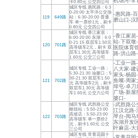
机场河-常
卡0.80元 公交四公司
城区专线 惠民路：6:3
0-20:00 太平洋公交场
-惠民路-
119
649路
站：6:30-20:00 普通
磨山口-汉
车 单一票价1元，刷卡
0.80元 公交四公司
城区专线 香江家居：
-香江家居
6:00-20:00 东湖：6:0
站-下双墩
0-21:15 双层车1.50元
120
701路
高等级车2元，刷卡 双
医院体育馆
层车1.30元 高等级车
路-洪山路
1.60元 公交三公司
-工业一路
城区专线 工业一路：
八大家-建
5:30-21:30 油篓口：5:
家头-杨园
30-21:30 双层车1.50
鱼嘴-周家
121
702路
元 高等级车2元，刷卡
埠屯-卓刀
双层车1.30元 高等级
广场-新屋
车1.60元 公交六公司
篓口-
城区专线 武胜路公交
-武胜路公
枢纽站：5:50-23:00
江汉北路-
高坡店：5:50-23:00
琴台-阅马
122
703路
高等级车 单一票价2
东湖开发区
元，刷卡1.60元 公交
叶麻店-大
三公司
城区专线 常青花园十
-常青花园