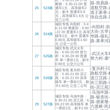
路-简易路
桥路：5:30-21:00 普
道航空路-
25
523路
通车1元，高等级车2
元；刷卡 普通车0.8
道王家巷-
元，高等级车1.6元 公
张自忠路-
交三公司
城区专线 向阳村：5:4
-向阳村-
0-21:00 蔡家田：6:00
大街-古琴
-22:30 普通车1元 高等
26
524路
级车2元，刷卡 普通车
华路-循礼
0.80元 高等级车1.60
路-黄孝河
元 公交一公司
城区专线 武汉火车
站：6:00-20:00 群力
-武汉火车
27
525路
村：6:30-20:30 普通
努力村-康
车 单一票价1元，刷卡
0.80元 公交六公司
-复兴村小
城区专线 复兴村小
路航空路-
区：5:30-21:00 滨江
道江汉路-
28
526路
苑：6:25-21:50 高等
级车 单一票价2元，刷
街三阳路-
卡1.60元 公交二公司
街-滨江苑
-马池中路
城区专线 马池中路：
路-银杏街
5:30-21:00 滨江苑：6:
路-唐家墩
29
527路
00-22:00 高等级车 单
六渡桥-民
一票价2元，刷卡1.60