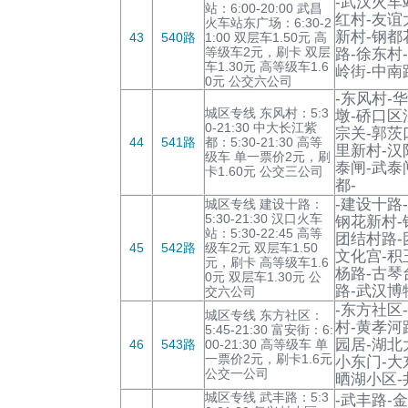
-武汉火车
站：6:00-20:00 武昌
红村-友谊
火车站东广场：6:30-2
新村-钢都
43
540路
1:00 双层车1.50元 高
等级车2元，刷卡 双层
路-徐东村
车1.30元 高等级车1.6
岭街-中南
0元 公交六公司
-东风村-
城区专线 东风村：5:3
墩-硚口区
0-21:30 中大长江紫
宗关-郭茨
44
541路
都：5:30-21:30 高等
里新村-汉
级车 单一票价2元，刷
泰闸-武泰
卡1.60元 公交三公司
都-
-建设十路
城区专线 建设十路：
5:30-21:30 汉口火车
钢花新村-
站：5:30-22:45 高等
团结村路-
45
542路
级车2元 双层车1.50
文化宫-积
元，刷卡 高等级车1.6
杨路-古琴
0元 双层车1.30元 公
路-武汉博
交六公司
-东方社区
城区专线 东方社区：
村-黄孝河
5:45-21:30 富安街：6:
园居-湖北
46
543路
00-21:30 高等级车 单
一票价2元，刷卡1.6元
小东门-大
公交一公司
晒湖小区-
城区专线 武丰路：5:3
-武丰路-