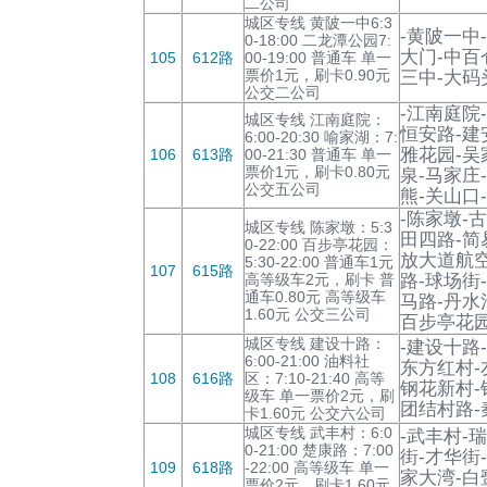
二公司
城区专线 黄陂一中6:3
-黄陂一中
0-18:00 二龙潭公园7:
大门-中百
105
612路
00-19:00 普通车 单一
票价1元，刷卡0.90元
三中-大码
公交二公司
-江南庭院
城区专线 江南庭院：
恒安路-建
6:00-20:30 喻家湖：7:
雅花园-吴
106
613路
00-21:30 普通车 单一
票价1元，刷卡0.80元
泉-马家庄
公交五公司
熊-关山口
-陈家墩-
城区专线 陈家墩：5:3
田四路-简
0-22:00 百步亭花园：
放大道航空
5:30-22:00 普通车1元
107
615路
高等级车2元，刷卡 普
路-球场街
通车0.80元 高等级车
马路-丹水
1.60元 公交三公司
百步亭花园
城区专线 建设十路：
-建设十路
6:00-21:00 油料社
东方红村-
108
616路
区：7:10-21:40 高等
钢花新村-
级车 单一票价2元，刷
团结村路-
卡1.60元 公交六公司
城区专线 武丰村：6:0
-武丰村-
0-21:00 楚康路：7:00
街-才华街
109
618路
-22:00 高等级车 单一
家大湾-白
票价2元，刷卡1.60元