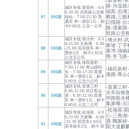
-新荣村-
路-兴业路
城区专线 新荣村：6:0
福苑-后湖
0-20:30 武胜路公交枢
桥路-三眼
87
592路
纽站：7:00-21:30 普
通车 单一票价1元，刷
曰报路-台
卡0.80元 公交一公司
路-渣家路
胜路公交枢
城区专线 烽火村：6:3
-烽火村-
0-21:00 五角塘：6:30
家坡-丁字
88
593路
-21:00 高等级车 单一
家湾-珞喻
票价2元，刷卡1.60元
熊-长飞路
公交五公司
城区专线 移民新村：
7:00-17:00 青山镇码
-移民新村
89
594路
头：7:30-17:30 普通
港路-青山
车 单一票价1元，刷卡
0.80元 公交六公司
城区专线 发展三村：
-发展三村
5:45-21:00 武汉客运
火车站银墩
90
595路
港：6:35-21:50 普通
华路取水楼
车 单一票价1元，刷卡
集家嘴-沿
0.80元 公交二公司
-松海苑-
城区专线 松海苑：6:0
心-三角湖
0-21:00 方家嘴：6:00
渡-陶家岭
-21:30 双层车1.50元
91
596路
高等级车2元，刷卡 双
阳大道麒麟