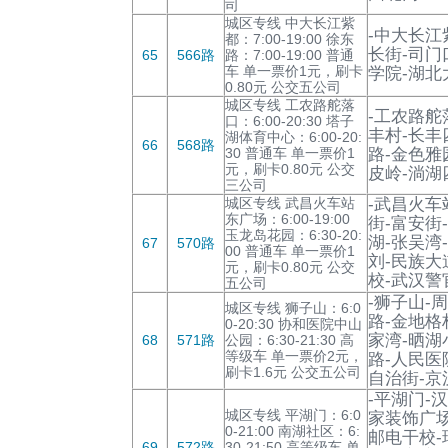
司
城区专线 中大长江紫
-中大长江
都：7:00-19:00 徐东
长街-司门
65
566路
路：7:00-19:00 普通
车 单一票价1元，刷卡
学院-湖北
0.80元 公交五公司
城区专线 工农路舵落
-工农路舵
口：6:00-20:30 塔子
丰村-长丰
湖体育中心：6:00-20:
66
568路
30 普通车 单一票价1
路-金色雅
元，刷卡0.80元 公交
皮岭-淌湖
三公司
城区专线 武昌火车站
-武昌火车
东广场：6:00-19:00
街-富安街
玉龙岛花园：6:30-20:
湖-张吴湾
67
570路
00 普通车 单一票价1
刘-民族大
元，刷卡0.80元 公交
校-武汉警
五公司
-狮子山-
城区专线 狮子山：6:0
路-金地格
0-20:30 协和医院中山
家湾-晒湖
68
571路
公园：6:30-21:30 高
等级车 单一票价2元，
路-人民医
刷卡1.6元 公交五公司
自治街-京
-平湖门-
城区专线 平湖门：6:0
家装饰广场
0-21:00 南湖社区：6:
邮电干校-
69
572路
30-21:50 高等级车 单