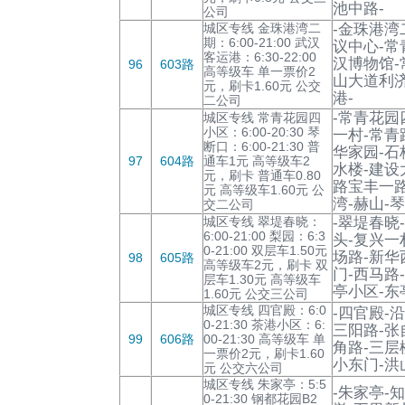
池中路-
公司
城区专线 金珠港湾二
-金珠港湾
期：6:00-21:00 武汉
议中心-常
客运港：6:30-22:00
汉博物馆-
96
603路
高等级车 单一票价2
山大道利济
元，刷卡1.60元 公交
港-
二公司
-常青花园
城区专线 常青花园四
小区：6:00-20:30 琴
一村-常青
断口：6:00-21:30 普
华家园-石
97
604路
通车1元 高等级车2
水楼-建设
元，刷卡 普通车0.80
路宝丰一路
元 高等级车1.60元 公
湾-赫山-
交二公司
城区专线 翠堤春晓：
-翠堤春晓
6:00-21:00 梨园：6:3
头-复兴一
0-21:00 双层车1.50元
场路-新华
98
605路
高等级车2元，刷卡 双
门-西马路
层车1.30元 高等级车
亭小区-东
1.60元 公交三公司
城区专线 四官殿：6:0
-四官殿-
0-21:30 茶港小区：6:
三阳路-张
99
606路
00-21:30 高等级车 单
角路-三层
一票价2元，刷卡1.60
小东门-洪
元 公交六公司
城区专线 朱家亭：5:5
-朱家亭-
0-21:30 钢都花园B2