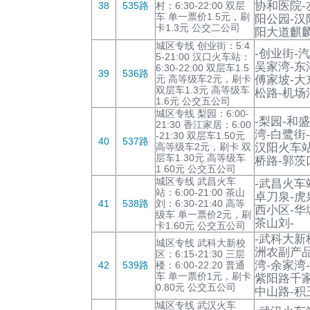
协和医院-
38
535路
村：6:30-22:00 双层
车 单一票价1.5元，刷
阳公园-汉
卡1.3元 公交二公司
阳大道麒麟
城区专线 创业街：5:4
-创业街-
5-21:00 汉口火车站：
吴家湾-东
6:30-22:00 双层车1.5
39
536路
元 高等级车2元，刷卡
傅家坡-大
双层车1.3元 高等级车
松路-机场
1.6元 公交五公司
城区专线 梨园：6:00-
-梨园-和
21:30 香江家居：6:00
湾-白鹭街
-21:30 双层车1.50元
40
537路
高等级车2元，刷卡 双
汉阳火车站
层车1.30元 高等级车
桥路-郭茨
1.60元 公交五公司
城区专线 武昌火车
-武昌火车
站：6:00-21:00 茶山
卓刀泉-虎
41
538路
刘：6:30-21:40 高等
西小区-华
级车 单一票价2元，刷
茶山刘-
卡1.60元 公交五公司
-武科大新
城区专线 武科大新校
洲农副产品
区：6:15-21:30 三层
湾-余家湾
42
539路
楼：6:00-22:20 普通
车 单一票价1元，刷卡
紫阳路千家
0.80元 公交五公司
中山路-积
城区专线 武汉火车