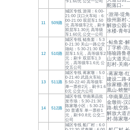
卡1.60元 公交一公司
舵落口-
城区专线 游湖：6:00-
-游湖-堤
21:00 汉口火车站：6:
徐州新村-
00-21:00 双层车1.50
11
509路
元 高等级车2元，刷卡
解放公园-
双层车1.30元 高等级
水楼-青年
车1.60元 公交一公司
城区专线 鲶鱼套：5:3
-鲇鱼套-
0-21:30 关山一路公交
丁字桥-洪
场站：5:30-21:30 双
珞喻路鲁巷
12
510路
层车1.5元，高等级车2
元；刷卡 双层车1.3
山大道关山
元，高等级车1.6元 公
彭村-关南
交五公司
城区专线 蒋家墩：5:0
-蒋家墩-
0-21:40 武昌火车站：
建设二路-
13
511路
5:50-22:40 高等级车
徐家棚-惠
单一票价2元，刷卡1.6
凰山-螃蟹
0元 公交六公司
城区专线 华南果品批
-华南果品
发市场：5:30-21:30
金墩街-汉
陈家墩小区：5:30-21:
路-航空路
14
512路
30 普通车 单一票价1
解放大道古
元，刷卡0.8元 公交二
村-陈家墩
公司
城区专线 船厂村：6:0
0-22:30 武泰闸：6:00
-船厂村-