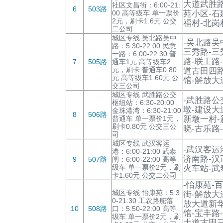
大道武胜路
社区文昌街：6:00-21:
6
503路
00 高等级车 单一票价
苑小区-石
2元，刷卡1.6元 公交
福村-北岗
二公司
城区专线 吴北路吴中
-吴北路吴
路：5:30-22:00 民意
三秀路-三
一路：6:00-22:30 普
路-联工路
7
505路
通车1元 高等级车2
元，刷卡 普通车0.80
道古田四路
元 高等级车1.60元 公
馆-解放大
交三公司
城区专线 武胜路公交
-武胜路公
枢纽站：6:30-20:00
墩-建设大
金珠港湾：6:30-21:00
8
506路
普通车 单一票价1元，
新墩一村-
刷卡0.80元 公交三公
晓-古乐路
司
城区专线 武汉客运
-武汉客运
港：6:00-21:00 武泰
济南路-汉
9
507路
闸：6:00-22:00 高等
级车 单一票价2元，刷
火车站-武
卡1.60元 公交二公司
-怡康苑-
城区专线 怡康苑：5:3
街-解放大
0-21:30 工农路舵落
放大道新华
10
508路
口：5:50-22:00 高等
馆-宝丰路
级车 单一票价2元，刷
大道古田三