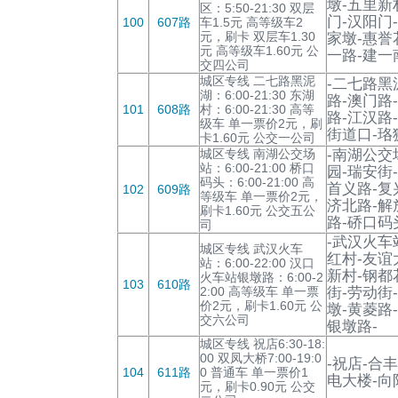
墩-五里新
区：5:50-21:30 双层
门-汉阳门
100
607路
车1.5元 高等级车2
元，刷卡 双层车1.30
家墩-惠誉
元 高等级车1.60元 公
一路-建一
交四公司
城区专线 二七路黑泥
-二七路黑
湖：6:00-21:30 东湖
路-澳门路
101
608路
村：6:00-21:30 高等
路-江汉路
级车 单一票价2元，刷
街道口-珞
卡1.60元 公交一公司
城区专线 南湖公交场
-南湖公交
站：6:00-21:00 桥口
园-瑞安街
码头：6:00-21:00 高
首义路-复
102
609路
等级车 单一票价2元，
济北路-解
刷卡1.60元 公交五公
路-硚口码
司
-武汉火车
城区专线 武汉火车
红村-友谊
站：6:00-22:00 汉口
新村-钢都
火车站银墩路：6:00-2
103
610路
2:00 高等级车 单一票
街-劳动街
价2元，刷卡1.60元 公
墩-黄菱路
交六公司
银墩路-
城区专线 祝店6:30-18:
00 双凤大桥7:00-19:0
-祝店-合
104
611路
0 普通车 单一票价1
电大楼-向
元，刷卡0.90元 公交