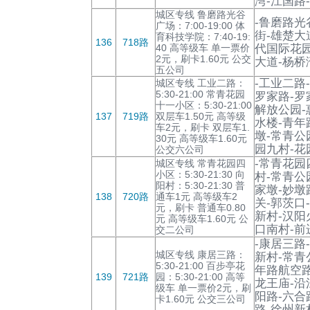
湾-江国路-
城区专线 鲁磨路光谷
-鲁磨路光
广场：7:00-19:00 体
街-雄楚大
育科技学院：7:40-19:
136
718路
40 高等级车 单一票价
代国际花园
2元，刷卡1.60元 公交
大道-杨桥
五公司
-工业二路-
城区专线 工业二路：
5:30-21:00 常青花园
罗家路-罗
十一小区：5:30-21:00
解放公园-
137
719路
双层车1.50元 高等级
水楼-青年
车2元，刷卡 双层车1.
墩-常青公
30元 高等级车1.60元
园九村-花
公交六公司
-常青花园
城区专线 常青花园四
小区：5:30-21:30 向
村-常青公
阳村：5:30-21:30 普
家墩-妙墩
138
720路
通车1元 高等级车2
关-郭茨口
元，刷卡 普通车0.80
新村-汉阳
元 高等级车1.60元 公
口南村-前
交二公司
-康居三路
城区专线 康居三路：
新村-常青
5:30-21:00 百步亭花
年路航空路
139
721路
园：5:30-21:00 高等
龙王庙-沿
级车 单一票价2元，刷
阳路-六合
卡1.60元 公交三公司
路-徐州新