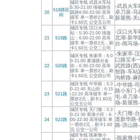
城区专线 武昌火车站
-武昌火车
5:30-21:00 珞喻路佳
518路区
卓刀泉-马
20
园路6:00-22:00 高等
间
级车 单一票价2元，刷
新屋熊-关
卡1.60元 公交五公司
城区专线 汉口火车
-汉口火车
站：5:30-21:00 珞珈
北湖-新华
21
519路
山：6:00-22:00 高等
级车 单一票价2元，刷
台-阅马场
卡1.60元 公交二公司
-朱家亭-
城区专线 朱家亭：6:0
口路宝丰一
0-21:00 黄浦路分金
武胜路(西
22
520路
街：6:30-22:00 高等
级车 单一票价2元，刷
智路-车站
卡1.60元 公交四公司
沟桥路-麻
城区专线 中华路：5:3
-中华路-
0-21:45 关山街：6:15
路小东门-
23
521路
-22:20 高等级车 单一
屯-卓刀泉
票价2元，刷卡1.60元
场-新屋熊
公交五公司
城区专线 天门墩：5:3
-天门墩-
0-21:30 茶港小区：6:
道新华路-
24
522路
00-22:30 高等级车 单
一票价2元，刷卡1.60
路-洪山路
元 公交一公司
城区专线 陈家墩小
-陈家墩小
区：5:30-21:00 芦沟