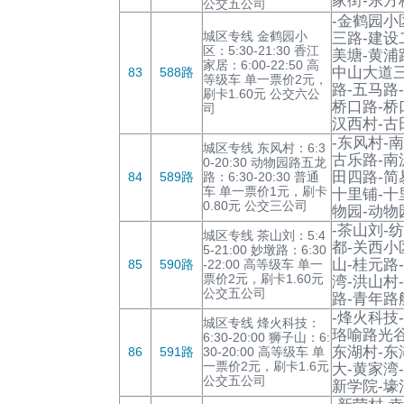
家街-东方
公交五公司
-金鹤园小
城区专线 金鹤园小
三路-建设
区：5:30-21:30 香江
美塘-黄浦
家居：6:00-22:50 高
中山大道三
83
588路
等级车 单一票价2元，
路-五马路
刷卡1.60元 公交六公
桥口路-桥
司
汉西村-古
-东风村-
城区专线 东风村：6:3
古乐路-南
0-20:30 动物园路五龙
田四路-简
84
589路
路：6:30-20:30 普通
车 单一票价1元，刷卡
十里铺-十
0.80元 公交三公司
物园-动物
-茶山刘-
城区专线 茶山刘：5:4
都-关西小
5-21:00 妙墩路：6:30
山-桂元路
85
590路
-22:00 高等级车 单一
票价2元，刷卡1.60元
湾-洪山村
公交五公司
路-青年路
-烽火科技
城区专线 烽火科技：
珞喻路光谷
6:30-20:00 狮子山：6:
东湖村-东
86
591路
30-20:00 高等级车 单
一票价2元，刷卡1.6元
大-黄家湾
公交五公司
新学院-壕