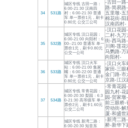
-古田一路
城区专线 古田一路：
路-简易路
6:00-21:30 汉南四
五里墩-五
34
531路
村：6:00-21:30 普通
车 单一票价1元，刷卡
棉花街-阳
0.80元 公交三公司
汉南四村-
-汉口花园
城区专线 汉口花园：
二村-九万
6:00-21:00 向阳村：6:
街-西马路
35
532路
00--21:00 普通车 单一
川阁-莲花
票价1元，刷卡0.80元
马鹦路-万
公交一公司
向阳村-
城区专线 汉口火车
-汉口火车
站：6:00-21:00 集家
家田-三眼
36
533路
嘴：6:00-22:00 普通
金门路-市
车 单一票价1元，刷卡
京路-江汉
0.80元 公交一公司
-常青花园
城区专线 常青花园：
园九村-花
6:00-20:30 梨园：6:3
园-贺家墩
37
534路
0-21:30 高等级车 单一
前三眼桥-
票价2元，刷卡1.60元
劳动街-解
公交二公司
厦-和盛世
-新湾二路
城区专线 新湾二路：
桥-新华下
6:00-20:30 知音东