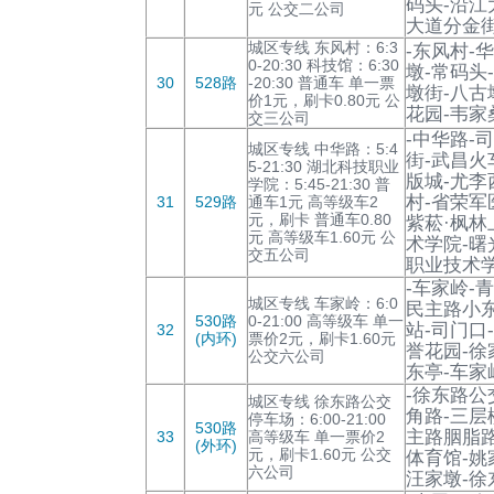
码头-沿江
元 公交二公司
大道分金街
城区专线 东风村：6:3
-东风村-
0-20:30 科技馆：6:30
墩-常码头
30
528路
-20:30 普通车 单一票
墩街-八古
价1元，刷卡0.80元 公
花园-韦家
交三公司
-中华路-
城区专线 中华路：5:4
街-武昌火
5-21:30 湖北科技职业
版城-尤李
学院：5:45-21:30 普
村-省荣军
31
529路
通车1元 高等级车2
元，刷卡 普通车0.80
紫菘·枫林
元 高等级车1.60元 公
术学院-曙
交五公司
职业技术学
-车家岭-
城区专线 车家岭：6:0
民主路小东
530路
0-21:00 高等级车 单一
站-司门口
32
(内环)
票价2元，刷卡1.60元
誉花园-徐
公交六公司
东亭-车家
-徐东路公
城区专线 徐东路公交
角路-三层
停车场：6:00-21:00
530路
主路胭脂路
33
高等级车 单一票价2
(外环)
元，刷卡1.60元 公交
体育馆-姚
六公司
汪家墩-徐