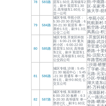
街-中南路
78
583路
层车1.50元 高等级车2
元，刷卡 双层车1.30
区-吴家湾
元 高等级车1.60元 公
族大学-纺
交一公司
城区专线 华苑小区：
-华苑小区
5:30-20:30 四马路：6:
民航新村-
79
584路
30-21:30 双层车 单一
航空路-武
票价1.5元，刷卡1.3元
凤凰山-积
公交二公司
-开发区科
城区专线 开发区科技
园：6:00-21:00 复兴
康园-武汉
村小区：6:00-22:00
升官渡小区
80
585路
双层车1.50元 高等级
桥路-十里
车2元，刷卡 双层车1.
站-汉阳大
30元 高等级车1.60元
年路雪松路
公交四公司
-沙湖-螃
城区专线 沙湖：5:45-
丁字桥-洪
21:30 城花中心：5:45
元路-元宝
81
586路
-21:30 普通车 单一票
小区-华城
价1元，刷卡0.80元 公
湖大道东山
交五公司
村-万科城
城区专线 东湖新村：
-东湖新村
6:00-20:30 板桥：6:3
八一路洪山
82
587路
0-20:30 高等级车 单一
寺路-晒湖
票价2元，刷卡1.60元