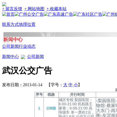
+ 留言反馈
+ 网站地图
+ 收藏本站
联系方式
地理位置
公司新闻
行业动态
新闻中心
公司新闻
武汉公交广告
发布日期：2013-01-14 【字号：
大
中
小
】
序号
线路
开行时间
城区专线 梨园医院：
-梨园医院
6:00-21:00 民权路王
物馆-蔡家
1
108路
家巷：6:00-21:00 高
大东门-阅
等级车 单一票价2元，
阁-友谊南
刷卡1.6元 公交五公司