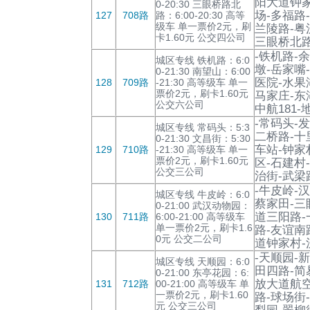
阳大道钟家
0-20:30 三眼桥路北
场-多福路
127
708路
路：6:00-20:30 高等
级车 单一票价2元，刷
兰陵路-粤
卡1.60元 公交四公司
三眼桥北路
-铁机路-
城区专线 铁机路：6:0
墩-岳家嘴
0-21:30 南望山：6:00
医院-水果
128
709路
-21:30 高等级车 单一
票价2元，刷卡1.60元
马家庄-东
公交六公司
中航181-
-常码头-
城区专线 常码头：5:3
二桥路-十
0-21:30 文昌街：5:30
车站-钟家
129
710路
-21:30 高等级车 单一
票价2元，刷卡1.60元
区-石建村
公交三公司
治街-武梁
-牛皮岭-
城区专线 牛皮岭：6:0
蔡家田-三
0-21:00 武汉动物园：
道三阳路-
130
711路
6:00-21:00 高等级车
单一票价2元，刷卡1.6
路-友谊南
0元 公交二公司
道钟家村-
-天顺园-
城区专线 天顺园：6:0
田四路-简
0-21:00 东亭花园：6:
放大道航空
131
712路
00-21:00 高等级车 单
一票价2元，刷卡1.60
路-球场街
元 公交三公司