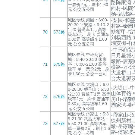
路陈家湾-
一票价2元，刷卡1.60
西村-民院
元 公交五公司
杨-龙城路
城区专线 梨园：6:00-
-梨园-和
20:30 平安路：6:10-2
村路-秦园
1:20 普通车1元 高等
螃蟹甲-怡
70
573路
级车2元，刷卡 普通车
刘杨西路-
0.80元 高等级车1.60
瑞安街-祥
元 公交五公司
-中环商贸
城区专线 中环商贸
日月星城小
城：5:40-20:30 朱家
墩路-唐蔡
71
575路
亭：6:00-21:00 高等
横路-万松
级车 单一票价2元，刷
大道桥口-
卡1.60元 公交一公司
台大道郭茨
城区专线 大堤口：6:0
-大堤口-
0-20:30 狮子山：6:30
山体育馆-
-21:30 普通车1元 高等
72
576路
级车2元，刷卡 普通车
房山-珞狮
0.80元 高等级车1.60
周家湾-狮
元 公交五公司
城区专线 岱家山：5:3
-岱家山-
5-21:30 武昌火车站：
徐州新村-
73
577路
5:50-21:30 高等级车
墩-岳家嘴
单一票价2元，刷卡1.6
路-傅家坡
元 公交一公司