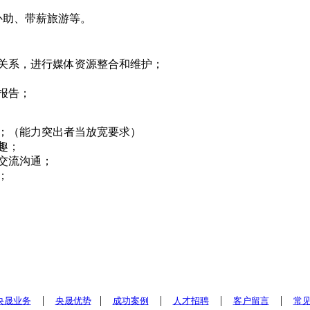
补助、带薪旅游等。
关系，进行媒体资源整合和维护；
报告；
；（能力突出者当放宽要求）
趣；
交流沟通；
；
|
|
|
|
|
央晟业务
央晟优势
成功案例
人才招聘
客户留言
常