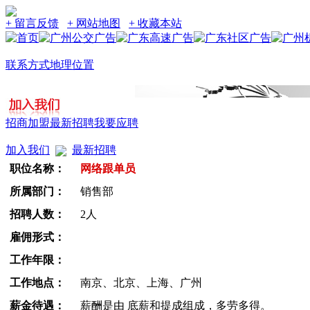
+ 留言反馈
+ 网站地图
+ 收藏本站
联系方式
地理位置
招商加盟
最新招聘
我要应聘
加入我们
最新招聘
职位名称：
网络跟单员
所属部门：
销售部
招聘人数：
2人
雇佣形式：
工作年限：
工作地点：
南京、北京、上海、广州
薪金待遇：
薪酬是由 底薪和提成组成，多劳多得。