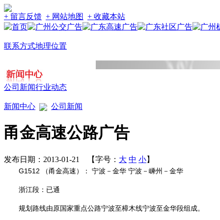
+ 留言反馈
+ 网站地图
+ 收藏本站
联系方式
地理位置
公司新闻
行业动态
新闻中心
公司新闻
甬金高速公路广告
发布日期：2013-01-21 【字号：
大
中
小
】
G1512 （甬金高速）： 宁波－金华 宁波－嵊州－金华
浙江段：已通
规划路线由原国家重点公路宁波至樟木线宁波至金华段组成。