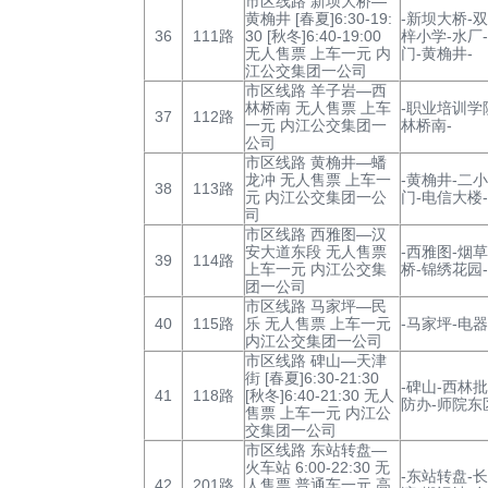
市区线路 新坝大桥—
黄桷井 [春夏]6:30-19:
-新坝大桥-
36
111路
30 [秋冬]6:40-19:00
梓小学-水厂
无人售票 上车一元 内
门-黄桷井-
江公交集团一公司
市区线路 羊子岩—西
林桥南 无人售票 上车
-职业培训学
37
112路
一元 内江公交集团一
林桥南-
公司
市区线路 黄桷井—蟠
龙冲 无人售票 上车一
-黄桷井-二
38
113路
元 内江公交集团一公
门-电信大楼
司
市区线路 西雅图—汉
安大道东段 无人售票
-西雅图-烟
39
114路
上车一元 内江公交集
桥-锦绣花园
团一公司
市区线路 马家坪—民
40
115路
乐 无人售票 上车一元
-马家坪-电
内江公交集团一公司
市区线路 碑山—天津
街 [春夏]6:30-21:30
-碑山-西林
41
118路
[秋冬]6:40-21:30 无人
防办-师院东
售票 上车一元 内江公
交集团一公司
市区线路 东站转盘—
火车站 6:00-22:30 无
-东站转盘-
42
201路
人售票 普通车一元 高