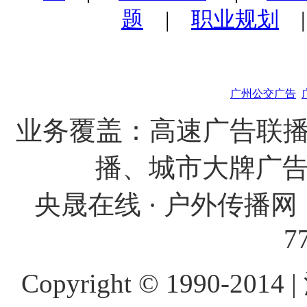
题
|
职业规划
广州公交广告
业务覆盖：高速广告联播
播、城市大牌广
央晟在线 · 户外传播网 
7
Copyright © 1990-201