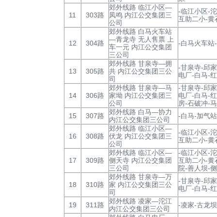
郊外线路 临江小区—
-临江小区-
11
303路
凤鸣 内江公交集团三
互助二小-黄
公司
郊外线路 白马火车站
—青龙寺 无人售票 上
12
304路
-白马火车站
车一元 内江公交集团
三公司
郊外线路 甘泉寺—拥
-甘泉寺-邱
13
305路
共 内江公交集团三公
电厂-白马-红
司
郊外线路 甘泉寺—马
-甘泉寺-邱
14
306路
家坳 内江公交集团三
电厂-白马-
公司
房-石破冲-马
郊外线路 白马—协力
15
307路
-白马-加气
内江公交集团三公司
郊外线路 临江小区—
-临江小区-
16
308路
伏龙 内江公交集团三
互助二小-黄
公司
郊外线路 临江小区—
-临江小区-
17
309路
侧天寺 内江公交集团
互助二小-黄
三公司
院-善人坝-侧
郊外线路 甘泉寺—万
-甘泉寺-邱
18
310路
家 内江公交集团三公
电厂-白马-
司
郊外线路 凌家—沱江
19
311路
-凌家-古龙坝
内江公交集团三公司