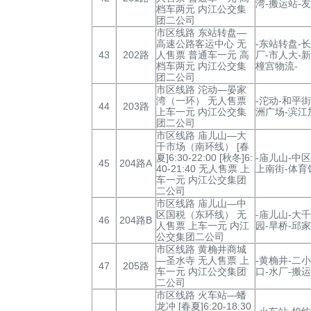
湾-搬运站-友
档车两元 内江公交集
团二公司
市区线路 东站转盘—
高速公路客运中心 无
-东站转盘-
43
202路
人售票 普通车一元 高
厂-市人大-
档车两元 内江公交集
橦宫物流-
团二公司
市区线路 沱动—晏家
湾（一环） 无人售票
-沱动-和平
44
203路
上车一元 内江公交集
洲广场-滨江加
团二公司
市区线路 庙儿山—大
千市场（南环线） [春
夏]6:30-22:00 [秋冬]6:
-庙儿山-中
45
204路A
40-21:40 无人售票 上
上南街-体育
车一元 内江公交集团
二公司
市区线路 庙儿山—中
区国税（东环线） 无
-庙儿山-大
46
204路B
人售票 上车一元 内江
园-旱桥-邱
公交集团二公司
市区线路 黄桷井商城
—圣水寺 无人售票 上
-黄桷井-二
47
205路
车一元 内江公交集团
口-水厂-搬
二公司
市区线路 火车站—蟠
龙冲 [春夏]6:20-18:30