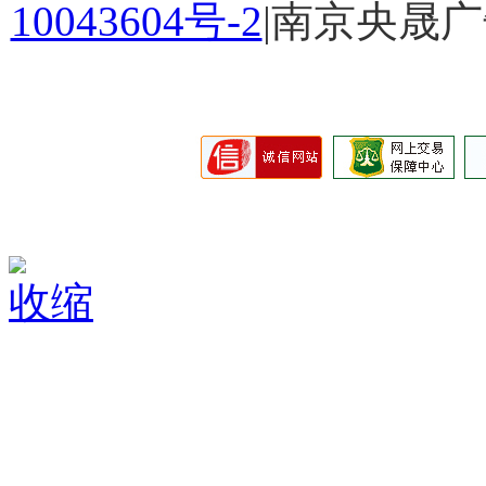
10043604号-2
|南京央晟
收缩