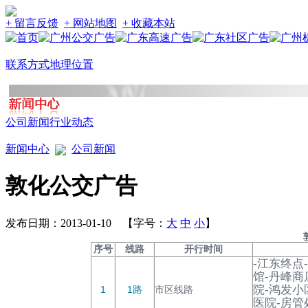
+ 留言反馈
+ 网站地图
+ 收藏本站
联系方式
地理位置
公司新闻
行业动态
新闻中心
公司新闻
敦化公交广告
发布日期：2013-01-10 【字号：
大
中
小
】
序号
线路
开行时间
-江东终点
馆-丹峰商
院-鸿发小
1
1路
市区线路
医院-房管