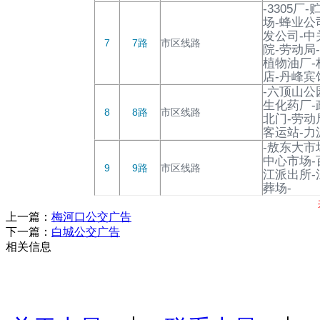
-3305
场-蜂业公
发公司-中
7
7路
市区线路
院-劳动局
植物油厂-
店-丹峰宾
-六顶山公
生化药厂-
8
8路
市区线路
北门-劳动
客运站-力
-敖东大市
中心市场-
9
9路
市区线路
江派出所-
葬场-
上一篇：
梅河口公交广告
下一篇：
白城公交广告
相关信息