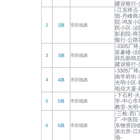
建设银行-
-江东终点
馆-丹峰商
院-鸿发小
2
2路
市区线路
民小区-法
影剧院-商
银行-公路
-3305厂
富豪楼-法
3
3路
市区线路
薛氏眼睛总
建设银行-
-3305厂
南学府街-
4
4路
市区线路
光明小区-
电信大厦-
-下石村-
学-中心市
5
5路
市区线路
教堂-光明
-三检-西
厂-中医院
东物资回收
6
6路
市区线路
派出所-江
场-