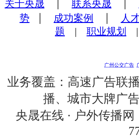
|
|
关于央晟
联系央晟
|
|
势
成功案例
人
题
|
职业规划
广州公交广告
业务覆盖：高速广告联播
播、城市大牌广
央晟在线 · 户外传播网 
7